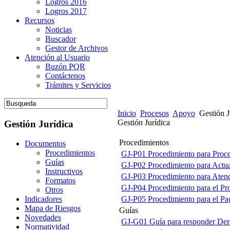
Logros 2016
Logros 2017
Recursos
Noticias
Buscador
Gestor de Archivos
Atención al Usuario
Buzón PQR
Contáctenos
Trámites y Servicios
Inicio
Procesos
Apoyo
Gestión J
Gestión Jurídica
Gestión Jurídica
Procedimientos
Documentos
Procedimientos
GJ-P01 Procedimiento para Proces
Guías
GJ-P02 Procedimiento para Actua
Instructivos
GJ-P03 Procedimiento para Atend
Formatos
GJ-P04 Procedimiento para el Pro
Otros
GJ-P05 Procedimiento para el Pa
Indicadores
Mapa de Riesgos
Guías
Novedades
GJ-G01 Guía para responder Der
Normatividad