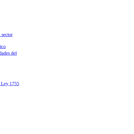
 sector
ico
dades del
o Ley 1755