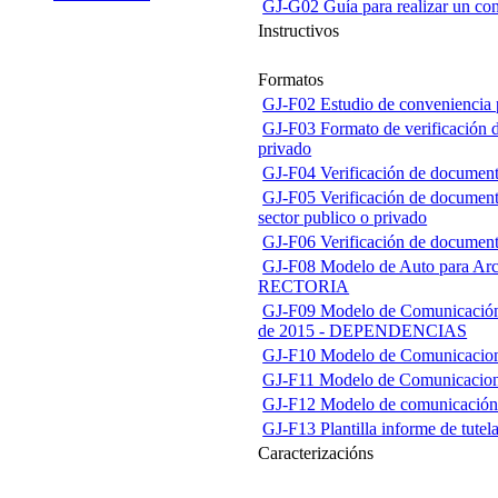
GJ-G02 Guía para realizar un con
Instructivos
Formatos
GJ-F02 Estudio de conveniencia p
GJ-F03 Formato de verificación d
privado
GJ-F04 Verificación de documento
GJ-F05 Verificación de documento
sector publico o privado
GJ-F06 Verificación de documento
GJ-F08 Modelo de Auto para Arch
RECTORIA
GJ-F09 Modelo de Comunicación p
de 2015 - DEPENDENCIAS
GJ-F10 Modelo de Comunicacion p
GJ-F11 Modelo de Comunicacion p
GJ-F12 Modelo de comunicación p
GJ-F13 Plantilla informe de tutel
Caracterizacións