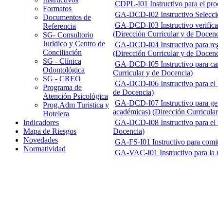
CDPL-I01 Instructivo para el pr
Formatos
GA-DCD-I02 Instructivo Selección
Documentos de
GA-DCD-I03 Instructivo verificac
Referencia
(Dirección Curricular y de Docenc
SG- Consultorio
Juridico y Centro de
GA-DCD-I04 Instructivo para regi
Conciliación
(Dirección Curricular y de Docenc
SG - Clínica
GA-DCD-I05 Instructivo para carg
Odontológica
Curricular y de Docencia)
SG - CREO
GA-DCD-I06 Instructivo para el b
Programa de
de Docencia)
Atención Psicológica
GA-DCD-I07 Instructivo para gene
Prog.Adm Turistica y
académicas) (Dirección Curricula
Hotelera
GA-DCD-I08 Instructivo para el r
Indicadores
Docencia)
Mapa de Riesgos
Novedades
GA-FS-I01 Instructivo para comit
Normatividad
GA-VAC-I01 Instructivo para la r
Centro de Investigación y Desarr
Universidad del Magdalena - Sant
Administración Backend
Administrador
Administrador PQR