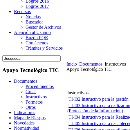
Logros 2016
Logros 2017
Recursos
Noticias
Buscador
Gestor de Archivos
Atención al Usuario
Buzón PQR
Contáctenos
Trámites y Servicios
Inicio
Documentos
Instructivos
Apoyo Tecnológico TIC
Apoyo Tecnológico TIC
Documentos
Procedimientos
Guías
Instructivos
Instructivos
TI-I02 Instructivo para la gesti
Formatos
TI-I03 Instructivo para realizar u
Otros
(Protección de la Información)
Indicadores
TI-I04 Instructivo para la Realiza
Mapa de Riesgos
Novedades
TI-I05 Instructivo para restablece
Normatividad
TI-I06 Instructivo para configura