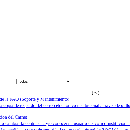
( 6 )
ón de la FAQ (Soporte y Mantenimiento)
na copia de respaldo del correo electrónico institucional a través de outl
cion del Carnet
r o cambiar la contraseña y/o conocer su usuario del correo institucional
r las medidas básicas de seguridad en una sala virtual de ZOOM Institu