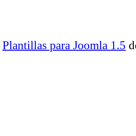
Centro de Investigación y Desarr
Universidad del Magdalena - Sant
Administración Backend
Administrador
Administrador PQR
Plantillas para Joomla 1.5
d