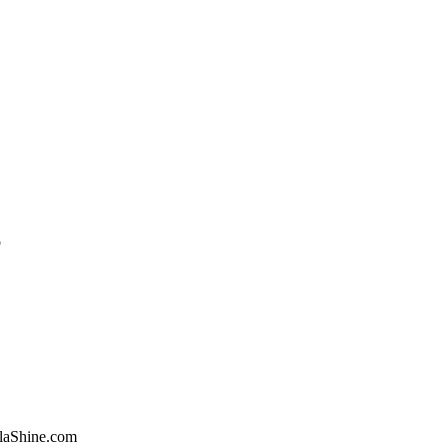
o
ollo de Software - CIDS
a Marta
laShine.com