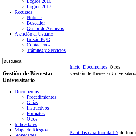
Logros 2016
Logros 2017
Recursos
Noticias
Buscador
Gestor de Archivos
Atención al Usuario
Buzón PQR
Contáctenos
Trámites y Servicios
Inicio
Documentos
Otros
Gestión de Bienestar
Gestión de Bienestar Universitari
Universitario
Documentos
Procedimientos
Centro de Investigación y Desarr
Guías
Universidad del Magdalena - Sant
Instructivos
Formatos
Administración Backend
Otros
Administrador
Indicadores
Administrador PQR
Mapa de Riesgos
Plantillas para Joomla 1.5
de Joom
Novedades