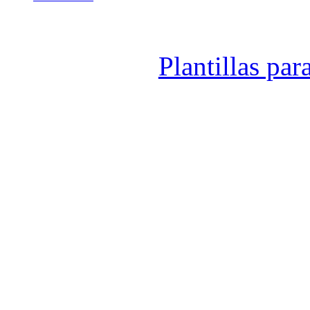
Administración Backend
Administrador
Administrador PQR
Plantillas par